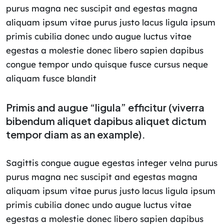
purus magna nec suscipit and egestas magna
aliquam ipsum vitae purus justo lacus ligula ipsum
primis cubilia donec undo augue luctus vitae
egestas a molestie donec libero sapien dapibus
congue tempor undo quisque fusce cursus neque
aliquam fusce blandit
Primis and augue “ligula” efficitur (viverra
bibendum aliquet dapibus aliquet dictum
tempor diam as an example).
Sagittis congue augue egestas integer velna purus
purus magna nec suscipit and egestas magna
aliquam ipsum vitae purus justo lacus ligula ipsum
primis cubilia donec undo augue luctus vitae
egestas a molestie donec libero sapien dapibus