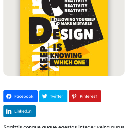
Facebook
Twitter
Pinterest
LinkedIn
Sagittis congue augue egestas integer velna purus