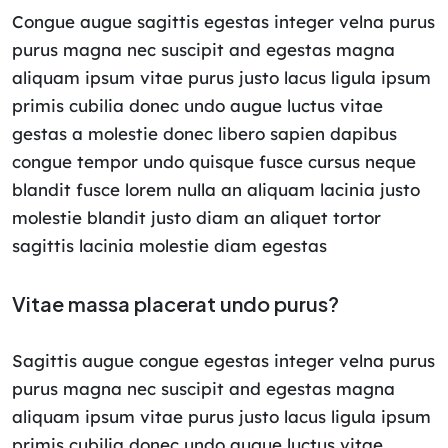
Congue augue sagittis egestas integer velna purus
purus magna nec suscipit and egestas magna
aliquam ipsum vitae purus justo lacus ligula ipsum
primis cubilia donec undo augue luctus vitae
gestas a molestie donec libero sapien dapibus
congue tempor undo quisque fusce cursus neque
blandit fusce lorem nulla an aliquam lacinia justo
molestie blandit justo diam an aliquet tortor
sagittis lacinia molestie diam egestas
Vitae massa placerat undo purus?
Sagittis augue congue egestas integer velna purus
purus magna nec suscipit and egestas magna
aliquam ipsum vitae purus justo lacus ligula ipsum
primis cubilia donec undo augue luctus vitae