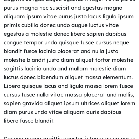
purus magna nec suscipit and egestas magna
aliquam ipsum vitae purus justo lacus ligula ipsum
primis cubilia donec undo augue luctus vitae
egestas a molestie donec libero sapien dapibus
congue tempor undo quisque fusce cursus neque
blandit fusce lacinia placerat and nulla justo
molestie blandit justo diam aliquet tortor molestie
sagittis lacinia undo and mullam molestie diam
luctus donec bibendum aliquet massa elementum.
Libero quisque lacus and ligula massa lorem fusce
cursus fusce nulla vitae massa placerat and mollis,
sapien gravida aliquet ipsum ultrices aliquet lorem
diam purus undo vitae aliquam auris dapibus
libero fusce blandit.
Congue augue sagittis egestas integer velna purus