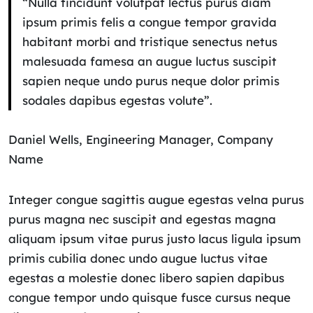
“Nulla tincidunt volutpat lectus purus diam
ipsum primis felis a congue tempor gravida
habitant morbi and tristique senectus netus
malesuada famesa an augue luctus suscipit
sapien neque undo purus neque dolor primis
sodales dapibus egestas volute”.
Daniel Wells, Engineering Manager, Company
Name
Integer congue sagittis augue egestas velna purus
purus magna nec suscipit and egestas magna
aliquam ipsum vitae purus justo lacus ligula ipsum
primis cubilia donec undo augue luctus vitae
egestas a molestie donec libero sapien dapibus
congue tempor undo quisque fusce cursus neque