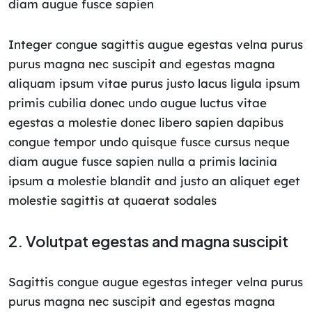
diam augue fusce sapien
Integer congue sagittis augue egestas velna purus
purus magna nec suscipit and egestas magna
aliquam ipsum vitae purus justo lacus ligula ipsum
primis cubilia donec undo augue luctus vitae
egestas a molestie donec libero sapien dapibus
congue tempor undo quisque fusce cursus neque
diam augue fusce sapien nulla a primis lacinia
ipsum a molestie blandit and justo an aliquet eget
molestie sagittis at quaerat sodales
2. Volutpat egestas and magna suscipit
Sagittis congue augue egestas integer velna purus
purus magna nec suscipit and egestas magna