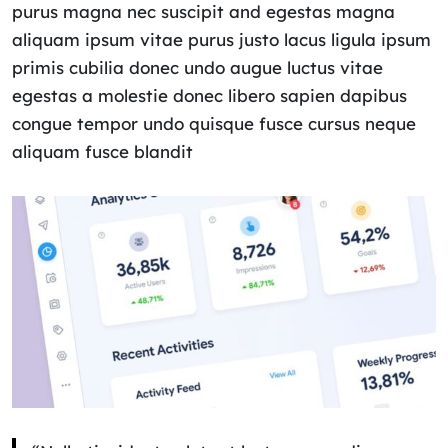
purus magna nec suscipit and egestas magna
aliquam ipsum vitae purus justo lacus ligula ipsum
primis cubilia donec undo augue luctus vitae
egestas a molestie donec libero sapien dapibus
congue tempor undo quisque fusce cursus neque
aliquam fusce blandit