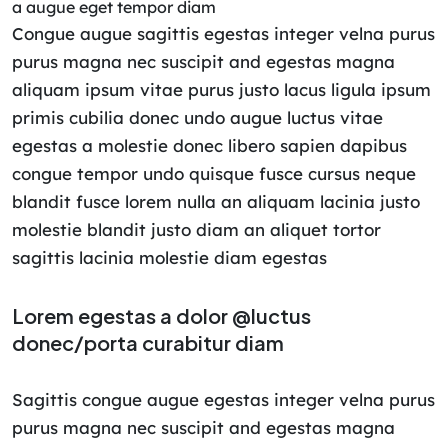
a augue eget tempor diam
Congue augue sagittis egestas integer velna purus
purus magna nec suscipit and egestas magna
aliquam ipsum vitae purus justo lacus ligula ipsum
primis cubilia donec undo augue luctus vitae
egestas a molestie donec libero sapien dapibus
congue tempor undo quisque fusce cursus neque
blandit fusce lorem nulla an aliquam lacinia justo
molestie blandit justo diam an aliquet tortor
sagittis lacinia molestie diam egestas
Lorem egestas a dolor @luctus
donec/porta curabitur diam
Sagittis congue augue egestas integer velna purus
purus magna nec suscipit and egestas magna