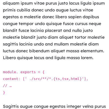
aliquam ipsum vitae purus justo lacus ligula ipsum
primis cubilia donec undo augue luctus vitae
egestas a molestie donec libero sapien dapibus
congue tempor undo quisque fusce cursus neque
blandit fusce lacinia placerat and nulla justo
molestie blandit justo diam aliquet tortor molestie
sagittis lacinia undo and mullam molestie diam
luctus donec bibendum aliquet massa elementum.
Libero quisque lacus and ligula massa lorem.
module. exports = {
content: [' ./src/**/*.{ts,tsx,html}'],
// …
}
Sagittis augue congue egestas integer velna purus