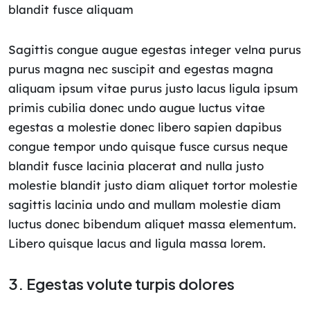
blandit fusce aliquam
Sagittis congue augue egestas integer velna purus
purus magna nec suscipit and egestas magna
aliquam ipsum vitae purus justo lacus ligula ipsum
primis cubilia donec undo augue luctus vitae
egestas a molestie donec libero sapien dapibus
congue tempor undo quisque fusce cursus neque
blandit fusce lacinia placerat and nulla justo
molestie blandit justo diam aliquet tortor molestie
sagittis lacinia undo and mullam molestie diam
luctus donec bibendum aliquet massa elementum.
Libero quisque lacus and ligula massa lorem.
3. Egestas volute turpis dolores